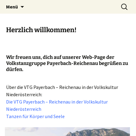
Tanzen macht Freu(n)de!
Zum
Suchen
Volkstanzgruppe Payerbach-
Menü
Inhalt
nach:
Reichenau
springen
Herzlich willkommen!
Wir freuen uns, dich auf unserer Web-Page der
Volkstanzgruppe Payerbach-Reichenau begrüßen zu
dürfen.
Über die VTG Payerbach – Reichenau in der Volkskultur
Niederösterreich:
Die VTG Payerbach – Reichenau in der Volkskultur
Niederösterreich
Tanzen für Körper und Seele