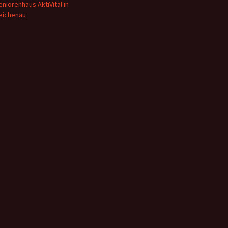
eniorenhaus AktiVital in
eichenau