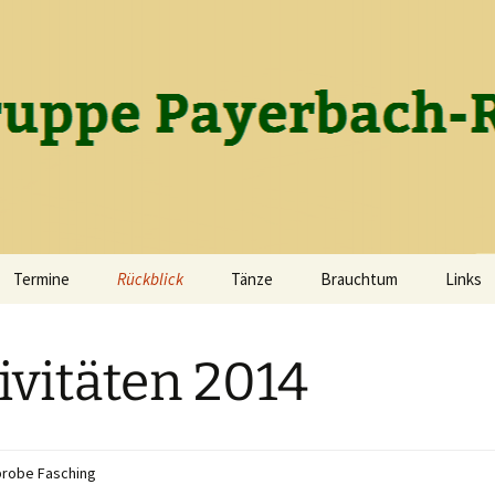
gruppe Payerba
Termine
Rückblick
Tänze
Brauchtum
Links
Die Geschichte des
Wir tanzen
Lichtmesssingen
Vereins
ivitäten 2014
Tanzen als Ausgleich zum
Fasching
Gruppenfotos
Alltag
Ostern
2026
probe Fasching
Maibaumbrauchtum
2025