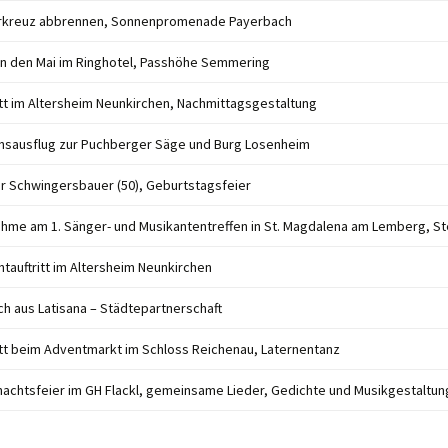
rkreuz abbrennen, Sonnenpromenade Payerbach
Advent
2024
in den Mai im Ringhotel, Passhöhe Semmering
2023
itt im Altersheim Neunkirchen, Nachmittagsgestaltung
2022
nsausflug zur Puchberger Säge und Burg Losenheim
2021
r Schwingersbauer (50), Geburtstagsfeier
2020
ahme am 1. Sänger- und Musikantentreffen in St. Magdalena am Lemberg, S
tauftritt im Altersheim Neunkirchen
2019
h aus Latisana – Städtepartnerschaft
2018
itt beim Adventmarkt im Schloss Reichenau, Laternentanz
2017
achtsfeier im GH Flackl, gemeinsame Lieder, Gedichte und Musikgestaltun
2016