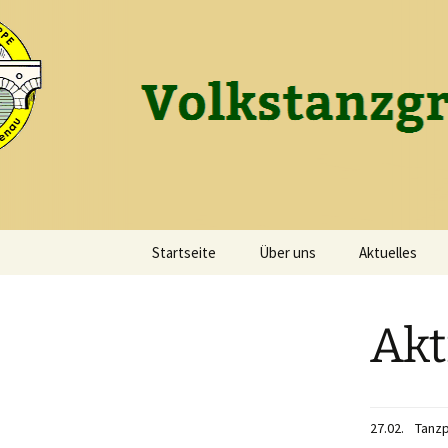
Tanzen macht Freu(n)de!
Zum
Inhalt
springen
Volkstanz
Startseite
Über uns
Aktuelles
Vereinsleben
Akt
Vereinstracht
Vorstand
27.02.
Tanz
Tanzleitung und Musik