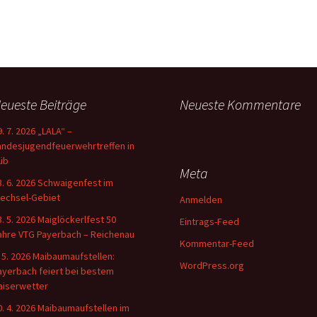
2015
Aktivitäten
2014
Bilder
Aktivitäten
2013
Bilder
Aktivitäten
2012
Bilder
Aktivitäten
eueste Beiträge
Neueste Kommentare
2011
Bilder
Aktivitäten
9. 7. 2026 „LALA“ –
andesjugendfeuerwehrtreffen in
2010
Bilder
Aktivitäten
üb
Meta
3. 6. 2026 Schwaigenfest im
2009
Bilder
echsel-Gebiet
Anmelden
3. 5. 2026 Maiglöckerlfest 50
Eintrags-Feed
2008
ahre VTG Payerbach – Reichenau
Kommentar-Feed
. 5. 2026 Maibaumaufstellen:
WordPress.org
ayerbach feiert bei bestem
aiserwetter
0. 4. 2026 Maibaumaufstellen im