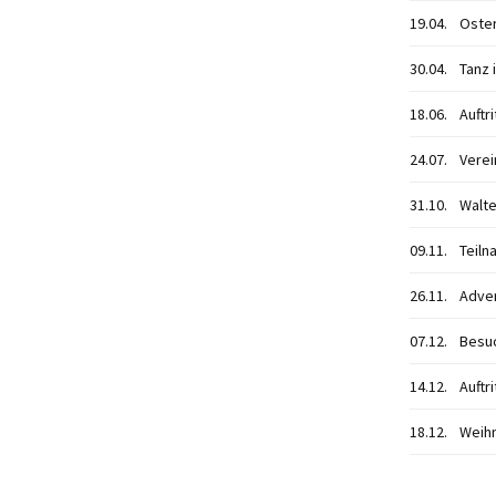
19.04.
Oste
Schwarzataler Tanzlmusi
30.04.
Tanz 
18.06.
Auftr
24.07.
Verei
31.10.
Walte
09.11.
Teiln
26.11.
Adven
07.12.
Besuc
14.12.
Auftr
18.12.
Weihn