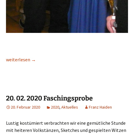
12. 03. 2020 60. Geburtstag von Hubert Donhauser
weiterlesen
→
20. 02. 2020 Faschingsprobe
20. Februar 2020
2020
,
Aktuelles
Franz Haiden
Lustig kostümiert verbrachten wir eine gemütliche Stunde
mit heiteren Volkstänzen, Sketches und gespielten Witzen