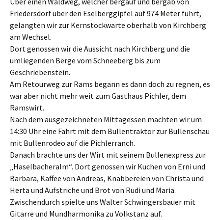
Über einen Waldweg, welcher bergauf und bergab von
Friedersdorf über den Eselberggipfel auf 974 Meter führt,
gelangten wir zur Kernstockwarte oberhalb von Kirchberg
am Wechsel.
Dort genossen wir die Aussicht nach Kirchberg und die
umliegenden Berge vom Schneeberg bis zum
Geschriebenstein.
Am Retourweg zur Rams begann es dann doch zu regnen, es
war aber nicht mehr weit zum Gasthaus Pichler, dem
Ramswirt.
Nach dem ausgezeichneten Mittagessen machten wir um
14:30 Uhr eine Fahrt mit dem Bullentraktor zur Bullenschau
mit Bullenrodeo auf die Pichlerranch.
Danach brachte uns der Wirt mit seinem Bullenexpress zur
„Haselbacheralm“. Dort genossen wir Kuchen von Erni und
Barbara, Kaffee von Andreas, Knabbereien von Christa und
Herta und Aufstriche und Brot von Rudi und Maria.
Zwischendurch spielte uns Walter Schwingersbauer mit
Gitarre und Mundharmonika zu Volkstanz auf.