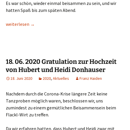
Es war schön, wieder einmal beisammen zu sein, und wir
hatten Spaß bis zum späten Abend.
11. 07. 2020 VTG-Wanderung auf der Rams
weiterlesen
→
18. 06. 2020 Gratulation zur Hochzeit
von Hubert und Heidi Donhauser
18. Juni 2020
2020
,
Aktuelles
Franz Haiden
Nachdem durch die Corona-Krise längere Zeit keine
Tanzproben möglich waren, beschlossen wir, uns
zumindest zu einem gemütlichen Beisammensein beim
Flackl-Wirt zu treffen.
Da wir erfahren hatten, dass Hubert und Heidi zwar mit