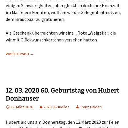
einigen Schwierigkeiten, aber glücklich doch ihre Hochzeit
im Mai feiern konnten, wollten wir die Gelegenheit nutzen,
dem Brautpaar zu gratulieren.
Als Geschenk überreichten wir eine „Rote „Weigelia“, die
wir mit Glückwunschkärtchen versehen hatten.
18. 06. 2020 Gratulation zur Hochzeit von Hubert und Heidi Do
weiterlesen
→
12. 03. 2020 60. Geburtstag von Hubert
Donhauser
12. März 2020
2020
,
Aktuelles
Franz Haiden
Hubert lud uns am Donnerstag, den 12.März 2020 zur Feier