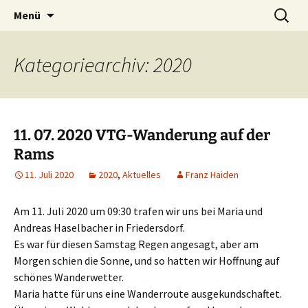
Tanzen macht Freu(n)de!
Zum
Suchen
Volkstanzgruppe Payerbach-
Menü
Inhalt
nach:
Reichenau
springen
Kategoriearchiv: 2020
11. 07. 2020 VTG-Wanderung auf der
Rams
11. Juli 2020
2020
,
Aktuelles
Franz Haiden
Am 11. Juli 2020 um 09:30 trafen wir uns bei Maria und
Andreas Haselbacher in Friedersdorf.
Es war für diesen Samstag Regen angesagt, aber am
Morgen schien die Sonne, und so hatten wir Hoffnung auf
schönes Wanderwetter.
Maria hatte für uns eine Wanderroute ausgekundschaftet.