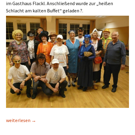
im Gasthaus Flackl. Anschließend wurde zur „heißen
Schlacht am kalten Buffet“ geladen ?.
20. 02. 2020 Faschingsprobe
weiterlesen
→