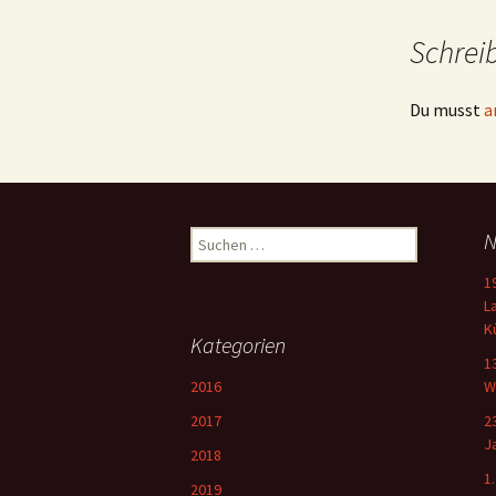
Schrei
Du musst
a
Suchen
N
nach:
1
L
K
Kategorien
1
2016
W
2017
2
J
2018
1
2019