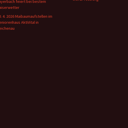
ayerbach feiert bei bestem
aiserwetter
0. 4. 2026 Maibaumaufstellen im
eniorenhaus AktiVital in
eichenau