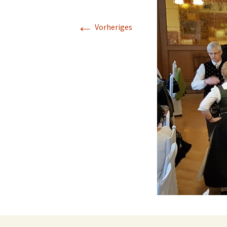
Schwarzataler Tanzlmusi
←
Vorheriges