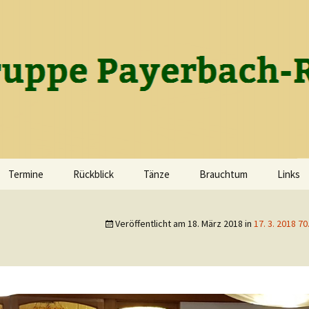
gruppe Payerba
Termine
Rückblick
Tänze
Brauchtum
Links
Die Geschichte des
Wir tanzen
Lichtmesssingen
Vereins
Veröffentlicht am
18. März 2018
in
17. 3. 2018 7
Tanzen als Ausgleich zum
Fasching
Gruppenfotos
Alltag
Ostern
2026
Maibaumbrauchtum
2025