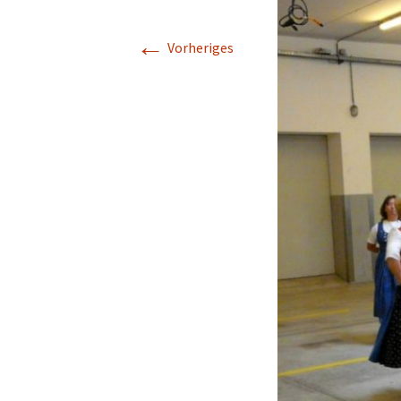
Schwarzataler Tanzlmusi
←
Vorheriges