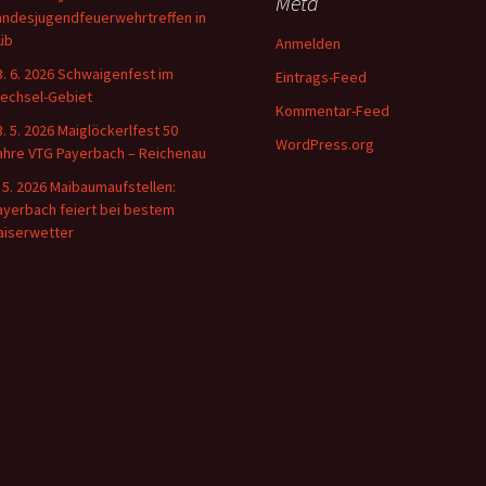
Meta
andesjugendfeuerwehrtreffen in
üb
Anmelden
3. 6. 2026 Schwaigenfest im
Eintrags-Feed
echsel-Gebiet
Kommentar-Feed
3. 5. 2026 Maiglöckerlfest 50
WordPress.org
ahre VTG Payerbach – Reichenau
. 5. 2026 Maibaumaufstellen:
ayerbach feiert bei bestem
aiserwetter