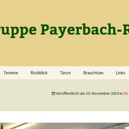
gruppe Payerba
Termine
Rückblick
Tänze
Brauchtum
Links
Die Geschichte des
Wir tanzen
Lichtmesssingen
Vereins
Veröffentlicht am
10. November 2019
in
09.
Tanzen als Ausgleich zum
Fasching
Gruppenfotos
Alltag
Ostern
2026
Maibaumbrauchtum
2025