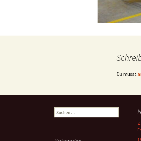
Schrei
Du musst
a
Suchen
N
nach:
2
F
1
Kategorien