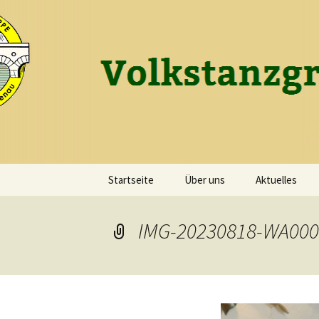
Tanzen macht Freu(n)de!
Zum
Inhalt
springen
Volkstanz
Startseite
Über uns
Aktuelles
Vereinsleben
IMG-20230818-WA000
Vereinstracht
Vorstand
Tanzleitung und Musik