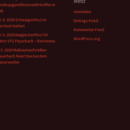
Meta
andesjugendfeuerwehrtreffen in
üb
Anmelden
3. 6. 2026 Schwaigenfest im
Eintrags-Feed
echsel-Gebiet
Kommentar-Feed
3. 5. 2026 Maiglöckerlfest 50
WordPress.org
ahre VTG Payerbach – Reichenau
. 5. 2026 Maibaumaufstellen:
ayerbach feiert bei bestem
aiserwetter