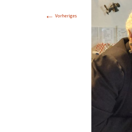
Schwarzataler Tanzlmusi
←
Vorheriges