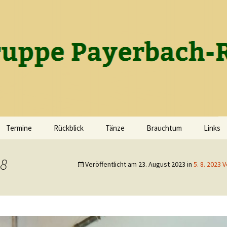
gruppe Payerba
Termine
Rückblick
Tänze
Brauchtum
Links
Die Geschichte des
Wir tanzen
Lichtmesssingen
Vereins
8
Veröffentlicht am
23. August 2023
in
5. 8. 2023 
Tanzen als Ausgleich zum
Fasching
Gruppenfotos
Alltag
Ostern
2026
Maibaumbrauchtum
2025