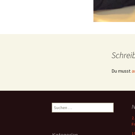
Schrei
Du musst
a
Suchen
N
nach:
2
F
1
Kategorien