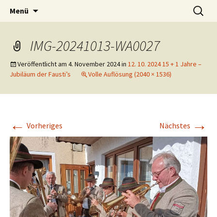
Tanzen macht Freu(n)de!
Zum
Suchen
Volkstanzgruppe Payerbach-
Menü
Inhalt
nach:
Reichenau
springen
IMG-20241013-WA0027
Veröffentlicht am
4. November 2024
in
12. 10. 2024 15 + 1 Jahre –
Jubiläum der Fausti’s
Volle Auflösung (2040 × 1536)
←
→
Vorheriges
Nächstes