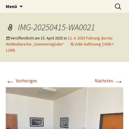
Tanzen macht Freu(n)de!
Zum
Suchen
Volkstanzgruppe Payerbach-
Menü
Inhalt
nach:
Reichenau
springen
IMG-20250415-WA0021
Veröffentlicht am
15. April 2025
in
12. 4. 2025 Führung durchs
Weltkulturerbe „Semmeringbahn“
Volle Auflösung (1600 ×
1200)
←
→
Vorheriges
Nächstes