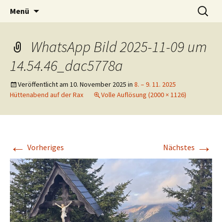
Tanzen macht Freu(n)de!
Zum
Suchen
Volkstanzgruppe Payerbach-
Menü
Inhalt
nach:
Reichenau
springen
WhatsApp Bild 2025-11-09 um
14.54.46_dac5778a
Veröffentlicht am
10. November 2025
in
8. – 9. 11. 2025
Hüttenabend auf der Rax
Volle Auflösung (2000 × 1126)
←
→
Vorheriges
Nächstes