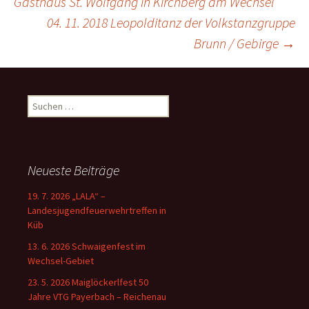
Gasthaus St. Wolfgang in Kirchberg am Wechsel
04. 11. 2018 Leopolditanz der Volkstanzgruppe
Brunn / Gebirge
→
Suchen
nach:
Neueste Beiträge
19. 7. 2026 „LALA“ –
Landesjugendfeuerwehrtreffen in
Küb
13. 6. 2026 Schwaigenfest im
Wechsel-Gebiet
23. 5. 2026 Maiglöckerlfest 50
Jahre VTG Payerbach – Reichenau