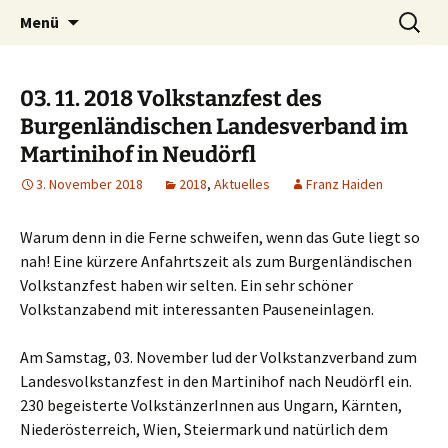
Tanzen macht Freu(n)de!
Zum
Suchen
Volkstanzgruppe Payerbach-
Menü
Inhalt
nach:
Reichenau
springen
03. 11. 2018 Volkstanzfest des
Burgenländischen Landesverband im
Martinihof in Neudörfl
3. November 2018
2018
,
Aktuelles
Franz Haiden
Warum denn in die Ferne schweifen, wenn das Gute liegt so
nah! Eine kürzere Anfahrtszeit als zum Burgenländischen
Volkstanzfest haben wir selten. Ein sehr schöner
Volkstanzabend mit interessanten Pauseneinlagen.
Am Samstag, 03. November lud der Volkstanzverband zum
Landesvolkstanzfest in den Martinihof nach Neudörfl ein.
230 begeisterte VolkstänzerInnen aus Ungarn, Kärnten,
Niederösterreich, Wien, Steiermark und natürlich dem