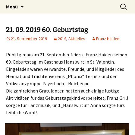
Tanzen macht Freu(n)de!
Zum
Suchen
Volkstanzgruppe Payerbach-
Menü
Inhalt
nach:
Reichenau
springen
21. 09. 2019 60. Geburtstag
21. September 2019
2019
,
Aktuelles
Franz Haiden
Punktgenau am 21. September feierte Franz Haiden seinen
60. Geburtstag im Gasthaus Hanslwirt in St. Valentin.
Eingeladen waren Verwandte, Freunde, und Mitglieder des
Heimat und Trachtenvereins „Phönix“ Ternitz und der
Volkstanzgruppe Payerbach – Reichenau.
Die zahlreichen Gratulanten hatten auch einige lustige
Aktivitäten für das Geburtstagskind vorbereitet, Franz Grill
sorgte für Tanzmusik, und „Hanslwirtin“ Anna sorgte fürs
leibliche Wohl!