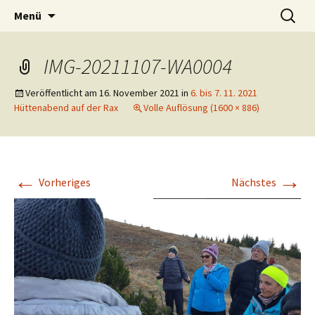
Tanzen macht Freu(n)de!
Zum
Suchen
Volkstanzgruppe Payerbach-
Menü
Inhalt
nach:
Reichenau
springen
IMG-20211107-WA0004
Veröffentlicht am
16. November 2021
in
6. bis 7. 11. 2021
Hüttenabend auf der Rax
Volle Auflösung (1600 × 886)
←
→
Vorheriges
Nächstes