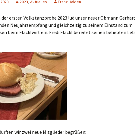
 2023
2023
,
Aktuelles
Franz Haiden
Advent
2024
der ersten Volkstanzprobe 2023 lud unser neuer Obmann Gerhar
nden Neujahrsempfang und gleichzeitig zu seinem Einstand zum
2023
en beim Flacklwirt ein. Fredi Flackl bereitet seinen beliebten Le
2022
2021
2020
2019
2018
2017
2016
urften wir zwei neue Mitglieder begrüßen: