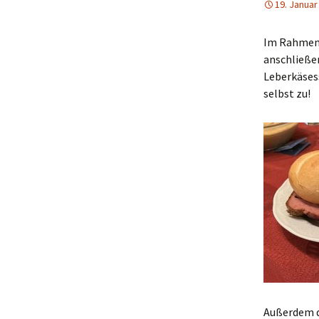
19. Januar
Schwarzataler Tanzlmusi
Im Rahmen 
anschließe
Leberkäsess
selbst zu!
Außerdem d