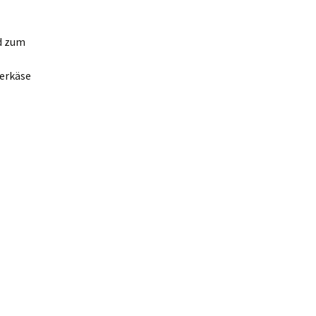
d zum
berkäse