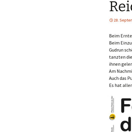
Rei
Schwarzataler Tanzlmusi
28. Septe
Beim Ernte
Beim Einzug
Gudrun sch
tanzten die
ihnen gele
Am Nachmit
Auch das P
Es hat alle