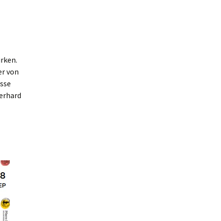
rken.
er von
esse
Gerhard