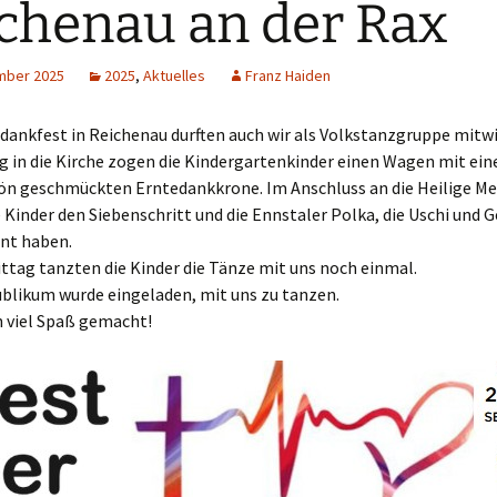
chenau an der Rax
Advent
2024
mber 2025
2025
,
Aktuelles
Franz Haiden
2023
dankfest in Reichenau durften auch wir als Volkstanzgruppe mitwi
2022
 in die Kirche zogen die Kindergartenkinder einen Wagen mit ein
ön geschmückten Erntedankkrone. Im Anschluss an die Heilige M
2021
 Kinder den Siebenschritt und die Ennstaler Polka, die Uschi und 
rnt haben.
2020
tag tanzten die Kinder die Tänze mit uns noch einmal.
ublikum wurde eingeladen, mit uns zu tanzen.
2019
n viel Spaß gemacht!
2018
2017
2016