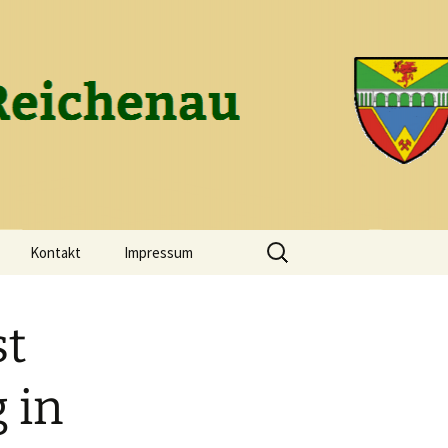
ch-Reichenau
Suchen
Kontakt
Impressum
nach:
st
 in