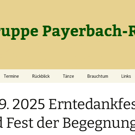
gruppe Payerba
Termine
Rückblick
Tänze
Brauchtum
Links
Die Geschichte des
Wir tanzen
Lichtmesssingen
Vereins
 9. 2025 Erntedankfe
Tanzen als Ausgleich zum
Fasching
Gruppenfotos
Alltag
Ostern
 Fest der Begegnung
2026
Maibaumbrauchtum
2025